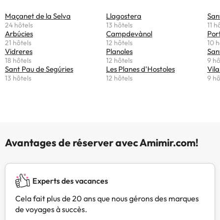
Maçanet de la Selva
Llagostera
San
24 hôtels
13 hôtels
11 h
Arbúcies
Campdevànol
Por
21 hôtels
12 hôtels
10 h
Vidreres
Planoles
San
18 hôtels
12 hôtels
9 hô
Sant Pau de Segúries
Les Planes d'Hostoles
Vila
13 hôtels
12 hôtels
9 hô
Avantages de réserver avec Amimir.com!
Experts des vacances
Cela fait plus de 20 ans que nous gérons des marques
de voyages à succès.