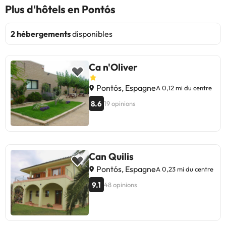
Plus d'hôtels en Pontós
2 hébergements
disponibles
Ca n'Oliver
Pontós, Espagne
A 0,12 mi du centre
8.6
19 opinions
Can Quilis
Pontós, Espagne
A 0,23 mi du centre
9.1
48 opinions