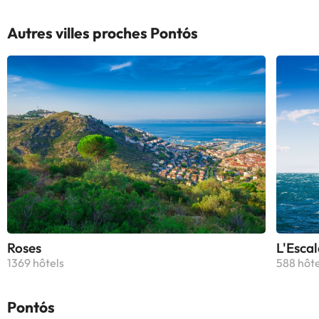
Autres villes proches Pontós
Roses
L'Escal
1369 hôtels
588 hôte
Pontós