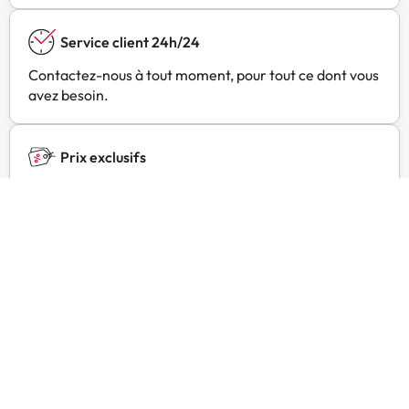
Service client 24h/24
Contactez-nous à tout moment, pour tout ce dont vous
avez besoin.
Prix exclusifs
Trouvez des offres exclusives pour vos hôtels préférés
avec Amimir Selection.
Avis des clients
Trustpilot
Amimir.com