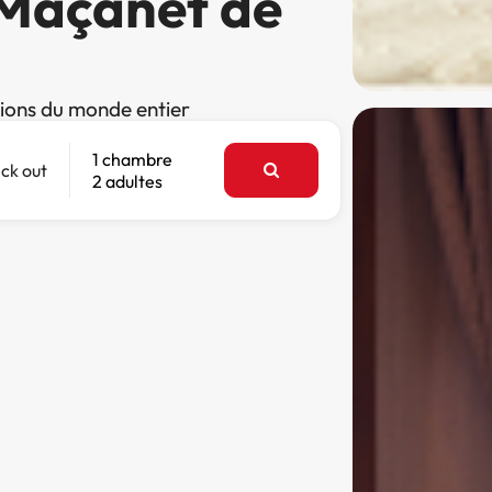
 Maçanet de
tions du monde entier
1 chambre
ck out
2 adultes