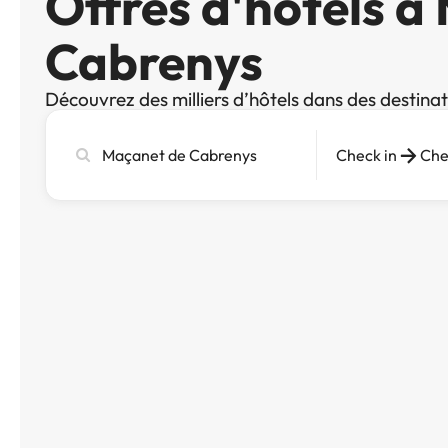
Offres d'hôtels à
Cabrenys
Découvrez des milliers d’hôtels dans des destina
Recherchez
Check in
Che
une
ville,
un
hôtel
ou
une
destination