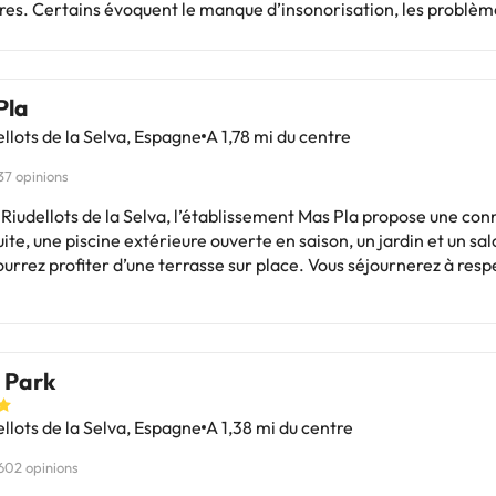
es. Certains évoquent le manque d’insonorisation, les problèm
tien et la petite taille de certaines chambres. Malgré cela, il est
endre, avec un bon Petit-Déjeuner et des équipements comme u
pa. Idéal pour les correspondances aériennes et les visites de la
Pla
n hôtel accueillant et recommandable, même s'il pourrait bénéfi
s améliorations en termes d'insonorisation et d'entretien. Idéal
llots de la Selva, Espagne
A 1,78 mi du centre
rs recherchant confort et tranquillité.
37 opinions
 Riudellots de la Selva, l’établissement Mas Pla propose une co
uite, une piscine extérieure ouverte en saison, un jardin et un 
 profiter d’une terrasse sur place. Vous séjournerez à respectivement
t 26 km de ces lieux d’intérêt : Gare de Gérone et Water World.
s proche (Aéroport de Gérone - Costa Brava) est à 4 km.Les ent
célibataire et autres fêtes de ce type sont interdits dans cet éta
ement géré par un particulier
 Park
llots de la Selva, Espagne
A 1,38 mi du centre
602 opinions