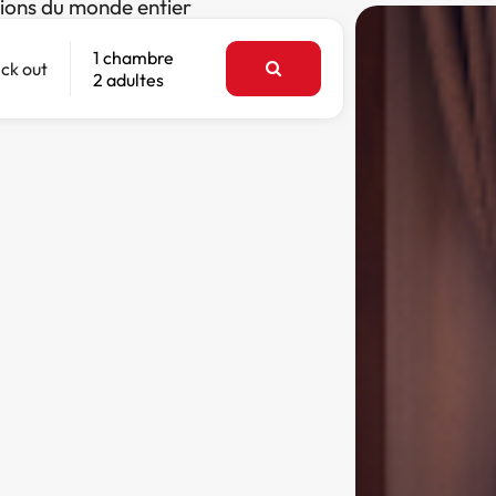
tions du monde entier
1 chambre
ck out
2 adultes