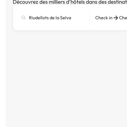
Découvrez des milliers d’hôtels dans des destina
Recherchez
Check in
Che
une
ville,
un
hôtel
ou
une
destination