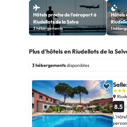
Hôtels proche de l'aéroport à
Hôtels 
Riudellots de la Selva
Riudell
3
hébergements
1
héberg
Plus d'hôtels en Riudellots de la Selv
3 hébergements
disponibles
Salle
Riude
8.5
3
L'Hôte
personn