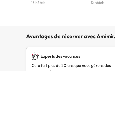
13 hôtels
12 hôtels
Avantages de réserver avec Amimir
Experts des vacances
Cela fait plus de 20 ans que nous gérons des
marques de voyages à succès.
Avis des clients
Trustpilot
Amimir.com