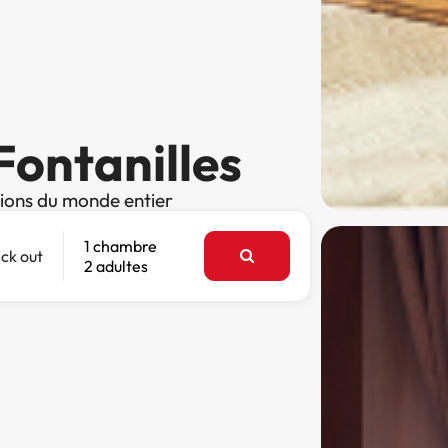
Fontanilles
tions du monde entier
1 chambre
ck out
2 adultes