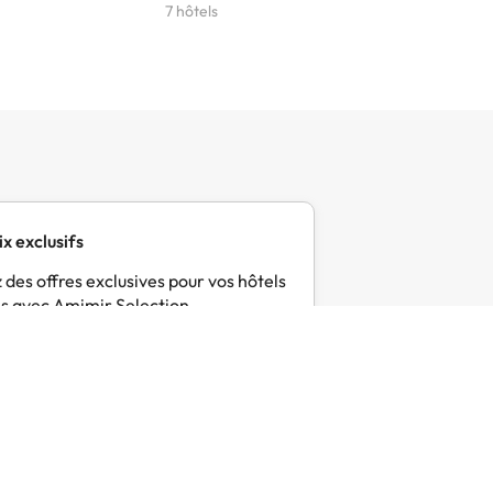
7 hôtels
6 hôtels
ix exclusifs
 des offres exclusives pour vos hôtels
s avec Amimir Selection.