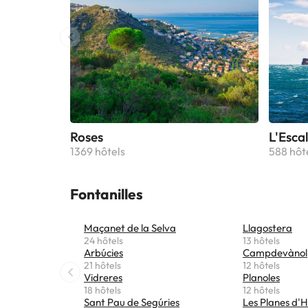
Roses
L'Esca
1369 hôtels
588 hôt
Fontanilles
Maçanet de la Selva
Llagostera
24 hôtels
13 hôtels
Arbúcies
Campdevànol
21 hôtels
12 hôtels
Vidreres
Planoles
18 hôtels
12 hôtels
Sant Pau de Segúries
Les Planes d'H