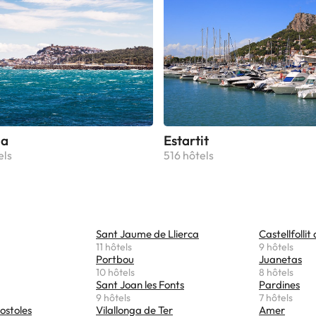
la
Estartit
els
516 hôtels
Sant Jaume de Llierca
Castellfollit
11 hôtels
9 hôtels
Portbou
Juanetas
10 hôtels
8 hôtels
Sant Joan les Fonts
Pardines
9 hôtels
7 hôtels
ostoles
Vilallonga de Ter
Amer