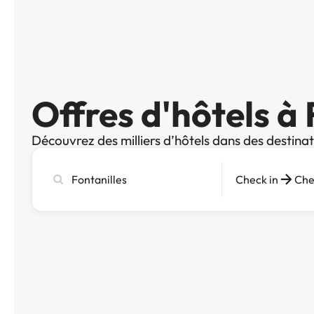
Offres d'hôtels à 
Découvrez des milliers d’hôtels dans des destina
Recherchez
Check in
Che
une
ville,
un
hôtel
ou
une
destination