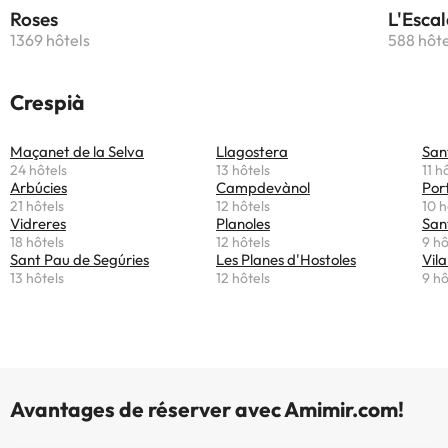
Roses
L'Escal
1369 hôtels
588 hôte
Crespià
Maçanet de la Selva
Llagostera
San
24 hôtels
13 hôtels
11 h
Arbúcies
Campdevànol
Por
21 hôtels
12 hôtels
10 h
Vidreres
Planoles
San
18 hôtels
12 hôtels
9 hô
Sant Pau de Segúries
Les Planes d'Hostoles
Vila
13 hôtels
12 hôtels
9 hô
Avantages de réserver avec Amimir.com!