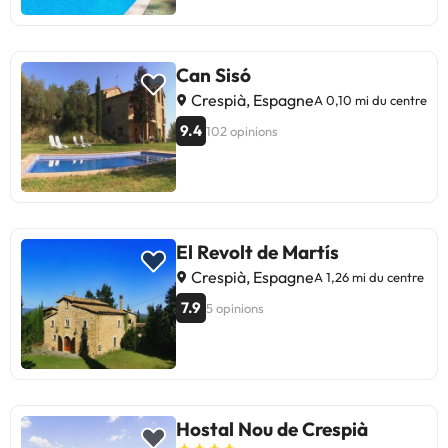
Can Sisó
Crespià, Espagne
A 0,10 mi du centre
9.4
102 opinions
El Revolt de Martís
Crespià, Espagne
A 1,26 mi du centre
7.9
5 opinions
Hostal Nou de Crespià