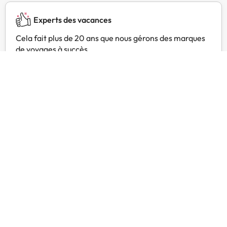
Experts des vacances
Cela fait plus de 20 ans que nous gérons des marques
de voyages à succès.
Service client 24h/24
Contactez-nous à tout moment, pour tout ce dont vous
avez besoin.
Prix exclusifs
Trouvez des offres exclusives pour vos hôtels préférés
avec Amimir Selection.