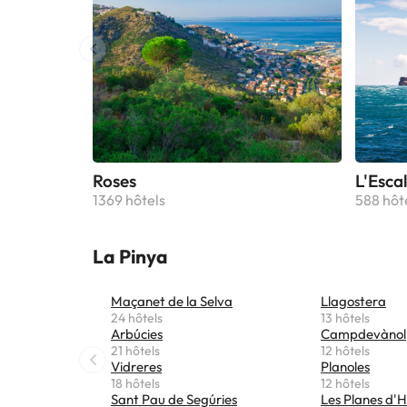
Roses
L'Esca
1369 hôtels
588 hôt
La Pinya
Maçanet de la Selva
Llagostera
24 hôtels
13 hôtels
Arbúcies
Campdevànol
21 hôtels
12 hôtels
Vidreres
Planoles
18 hôtels
12 hôtels
Sant Pau de Segúries
Les Planes d'H