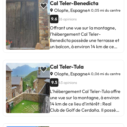
Cal Teler-Benedicta
Olopte, Espagne
A 0,05 mi du centre
9.6
26 opinions
Offrant une vue sur la montagne,
l’hébergement Cal Teler-
Benedicta possède une terrasse et
un balcon, à environ 14 km de ce
lieu d’intérêt : Real Club de Golf de
Cerdaña. Cet hébergement est
installé à 14 km de : Station de ski
Cal Teler-Tula
Masella. Il propose un jardin et un
Olopte, Espagne
A 0,06 mi du centre
parking privé gratuit. Cette maison
9.5
43 opinions
de vacances comporte 3
chambres, une télévision à écran
L’hébergement Cal Teler-Tula offre
plat, ainsi qu’une cuisine
une vue sur la montagne, à environ
entièrement équipée avec un
14 km de ce lieu d’intérêt : Real
réfrigérateur, un lave-vaisselle, un
Club de Golf de Cerdaña. Il possède
lave-linge, un four et un micro-
un balcon et une machine à café.
ondes. Des serviettes et du linge de
Cet hébergement est installé à 14