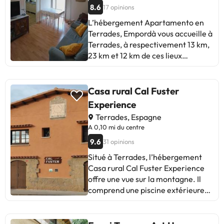
8.6
17 opinions
L’hébergement Apartamento en
Terrades, Empordà vous accueille à
Terrades, à respectivement 13 km,
23 km et 12 km de ces lieux
d’intérêt : Musée Dalí, Golf
Peralada et Gare de Figueres-
Vilafant. Il comprend un balcon et
Casa rural Cal Fuster
une connexion Wi-Fi gratuite. Cet
Experience
appartement met à votre
Terrades, Espagne
disposition un patio. Cet
A 0,10 mi du centre
appartement comporte 3
9.6
31 opinions
chambres, 1 salle de bains, du linge
de lit, des serviettes, une télévision
Situé à Terrades, l’hébergement
à écran plat, un coin repas, une
Casa rural Cal Fuster Experience
cuisine entièrement équipée et une
offre une vue sur la montagne. Il
terrasse offrant une vue sur la
comprend une piscine extérieure
montagne. L’établissement
ouverte en saison, un jardin, un
Apartamento en Terrades,
salon commun et une connexion
Empordà assure un service de
Wi-Fi gratuite. Cette villa