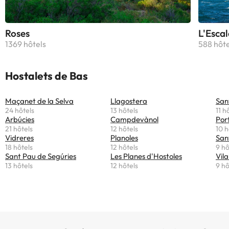
Roses
L'Escal
1369 hôtels
588 hôte
Hostalets de Bas
Maçanet de la Selva
Llagostera
San
24 hôtels
13 hôtels
11 h
Arbúcies
Campdevànol
Por
21 hôtels
12 hôtels
10 h
Vidreres
Planoles
San
18 hôtels
12 hôtels
9 hô
Sant Pau de Segúries
Les Planes d'Hostoles
Vila
13 hôtels
12 hôtels
9 hô