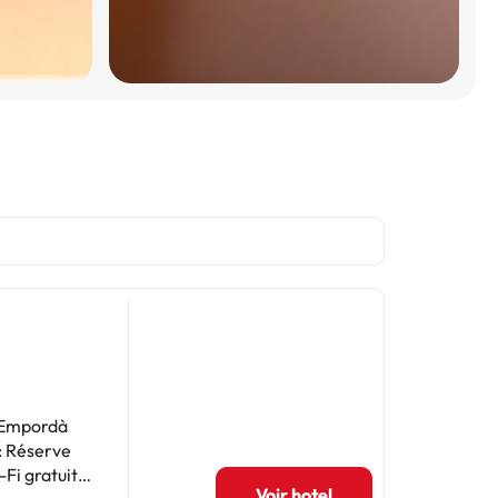
d'Empordà
 : Réserve
Fi gratuite
Voir hotel