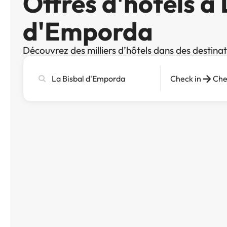
Offres d'hôtels à 
d'Emporda
Découvrez des milliers d’hôtels dans des destina
Recherchez
Check in
Che
une
ville,
un
hôtel
ou
une
destination