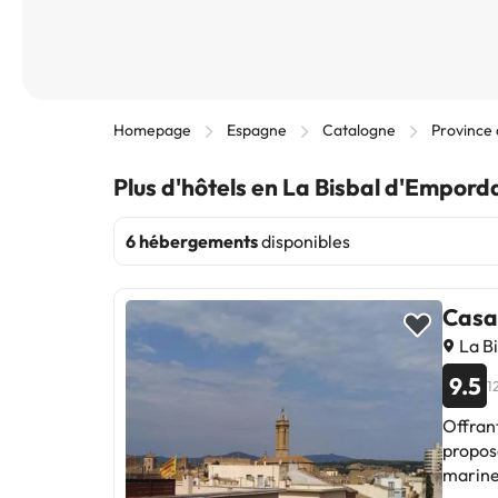
Homepage
Espagne
Catalogne
Province
Plus d'hôtels en La Bisbal d'Empord
6 hébergements
disponibles
Casa
La B
9.5
1
Offrant
propose
marine