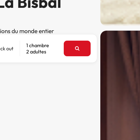
La Bisbal
tions du monde entier
1 chambre
ck out
2 adultes