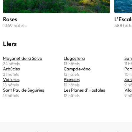
Roses
L'Escal
1369 hôtels
588 hôte
Llers
Maçanet de la Selva
Llagostera
San
24 hôtels
13 hôtels
11 h
Arbúcies
Campdevànol
Por
21 hôtels
12 hôtels
10 h
Vidreres
Planoles
San
18 hôtels
12 hôtels
9 hô
Sant Pau de Segúries
Les Planes d'Hostoles
Vila
13 hôtels
12 hôtels
9 hô