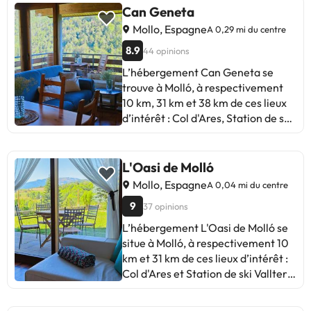
Can Geneta
Mollo, Espagne
A 0,29 mi du centre
8.9
44 opinions
L’hébergement Can Geneta se
trouve à Molló, à respectivement
10 km, 31 km et 38 km de ces lieux
d’intérêt : Col d'Ares, Station de ski
Vallter 2000 et Musée de La
Garrotxa. Il propose une connexion
Wi-Fi gratuite. Cet appartement
L'Oasi de Molló
est dans une région où vous pourrez
Mollo, Espagne
A 0,04 mi du centre
pratiquer des activités telles que la
9
37 opinions
randonnée, le ski et le vélo.
Disposant d’une terrasse et offrant
L’hébergement L'Oasi de Molló se
une vue sur la montagne, cet
situe à Molló, à respectivement 10
appartement comprend 2
km et 31 km de ces lieux d’intérêt :
chambres, un salon, une télévision
Col d'Ares et Station de ski Vallter
à écran plat par câble, une cuisine
2000. Vous pourrez pratiquer le
équipée, ainsi que 1 salle de bains
vélo dans les environs. Cet