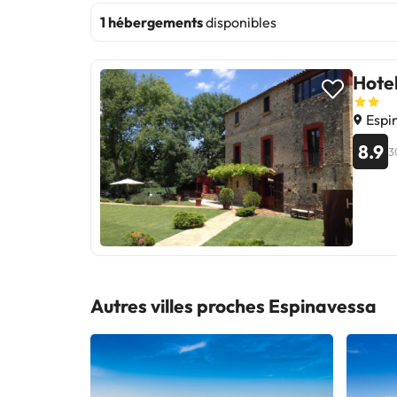
1 hébergements
disponibles
Hote
Espi
8.9
3
Autres villes proches Espinavessa