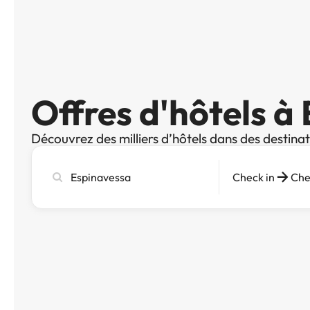
Offres d'hôtels à
Découvrez des milliers d’hôtels dans des destina
Recherchez
Check in
Che
une
ville,
un
hôtel
ou
une
destination