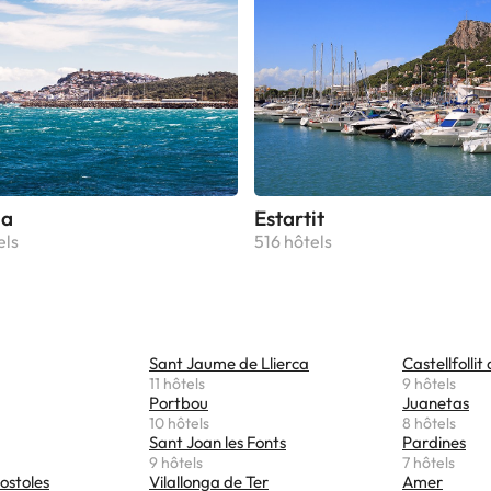
la
Estartit
els
516 hôtels
Sant Jaume de Llierca
Castellfollit
11 hôtels
9 hôtels
Portbou
Juanetas
10 hôtels
8 hôtels
Sant Joan les Fonts
Pardines
9 hôtels
7 hôtels
ostoles
Vilallonga de Ter
Amer