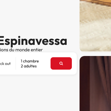
 Espinavessa
tions du monde entier
1 chambre
ck out
2 adultes