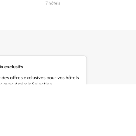
7 hôtels
6 hôtels
ix exclusifs
 des offres exclusives pour vos hôtels
s avec Amimir Selection.