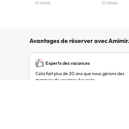
13 hôtels
12 hôtels
Avantages de réserver avec Amimir
Experts des vacances
Cela fait plus de 20 ans que nous gérons des
marques de voyages à succès.
Avis des clients
Trustpilot
Amimir.com