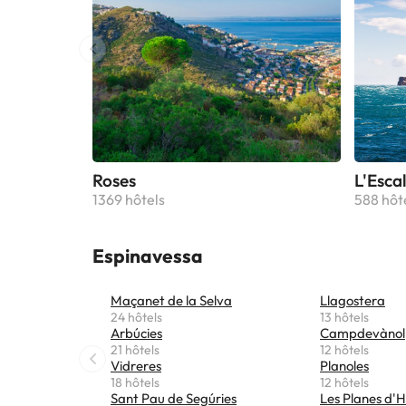
Roses
L'Esca
1369 hôtels
588 hôt
Espinavessa
Maçanet de la Selva
Llagostera
24 hôtels
13 hôtels
Arbúcies
Campdevànol
21 hôtels
12 hôtels
Vidreres
Planoles
18 hôtels
12 hôtels
Sant Pau de Segúries
Les Planes d'H