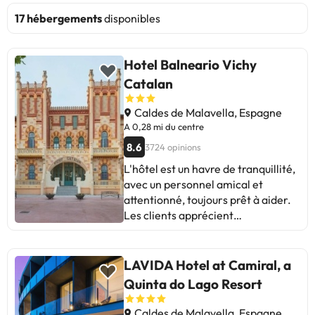
17 hébergements
disponibles
Hotel Balneario Vichy
Catalan
Caldes de Malavella, Espagne
A 0,28 mi du centre
8.6
3724 opinions
L'hôtel est un havre de tranquillité,
avec un personnel amical et
attentionné, toujours prêt à aider.
Les clients apprécient
particulièrement le Petit-Déjeuner
varié et de qualité, ainsi que la
propreté des installations.
LAVIDA Hotel at Camiral, a
Cependant, certains clients ont
Quinta do Lago Resort
noté que les chambres peuvent
être un peu petites et que la piscine
Caldes de Malavella, Espagne