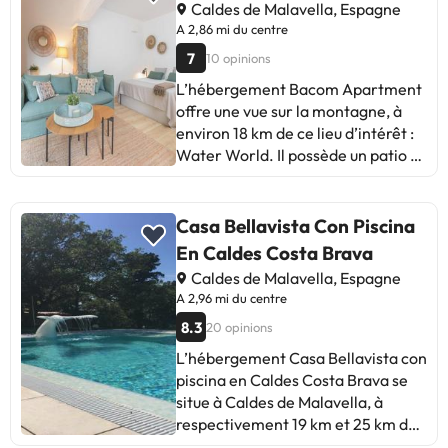
Hébergement géré par un
Caldes de Malavella, Espagne
Gérone, du parc naturel de
particulier
A 2,86 mi du centre
Montseny ou de Vic, entre autres
7
10 opinions
points d’intérêt touristique. Caldes
de Malavella a une gare qui relie
L’hébergement Bacom Apartment
rapidement les trains régionaux à
offre une vue sur la montagne, à
Barcelone.
environ 18 km de ce lieu d’intérêt :
Water World. Il possède un patio et
une machine à café. Cet
hébergement offre une vue sur le
jardin et met à votre disposition
Casa Bellavista Con Piscina
une connexion Wi-Fi gratuite dans
En Caldes Costa Brava
l’ensemble de ses locaux. Cet
Caldes de Malavella, Espagne
appartement avec climatisation se
A 2,96 mi du centre
compose de 1 chambre séparée,
8.3
20 opinions
d'un salon, d'une cuisine
entièrement équipée avec un
L’hébergement Casa Bellavista con
réfrigérateur et un micro-ondes,
piscina en Caldes Costa Brava se
ainsi que de 1 salle de bains. Vous
situe à Caldes de Malavella, à
pourrez profiter d’un jardin avec un
respectivement 19 km et 25 km de
barbecue sur place, et pratiquer le
ces lieux d’intérêt : Water World et