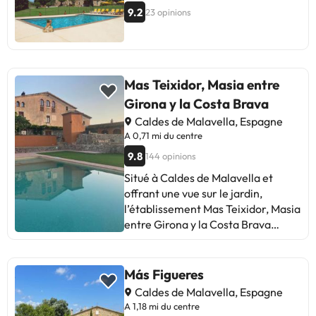
9.2
23 opinions
Mas Teixidor, Masia entre
Girona y la Costa Brava
Caldes de Malavella, Espagne
A 0,71 mi du centre
9.8
144 opinions
Situé à Caldes de Malavella et
offrant une vue sur le jardin,
l’établissement Mas Teixidor, Masia
entre Girona y la Costa Brava
propose une piscine extérieure, un
jardin, un salon commun et un bar.
La connexion Wi-Fi et le parking
Más Figueres
privé sont tous deux disponibles
Caldes de Malavella, Espagne
gratuitement. Vous bénéficierez
A 1,18 mi du centre