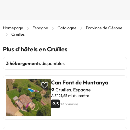
Homepage
Espagne
Catalogne
Province de Gérone
Cruïlles
Plus d'hôtels en Cruïlles
3 hébergements
disponibles
Can Font de Muntanya
Cruïlles, Espagne
A 3 121,65 mi du centre
9.5
89 opinions