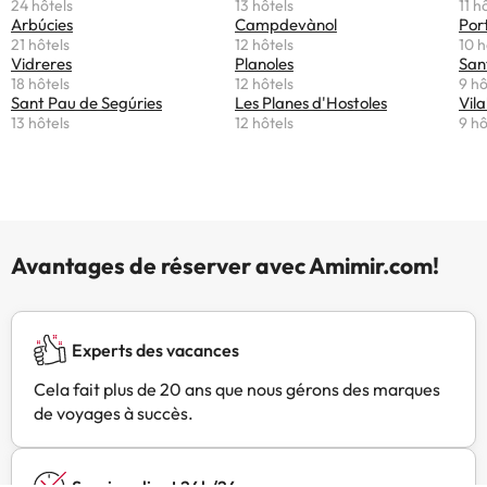
24 hôtels
13 hôtels
11 h
Arbúcies
Campdevànol
Por
21 hôtels
12 hôtels
10 h
Vidreres
Planoles
San
18 hôtels
12 hôtels
9 hô
Sant Pau de Segúries
Les Planes d'Hostoles
Vila
13 hôtels
12 hôtels
9 hô
Avantages de réserver avec Amimir.com!
Experts des vacances
Cela fait plus de 20 ans que nous gérons des marques
de voyages à succès.
Service client 24h/24