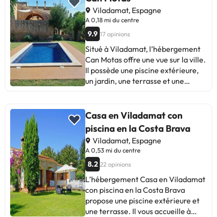
Idéal pour les voyageurs à la
Viladamat, Espagne
recherche de confort sans luxe.
A 0,18 mi du centre
Idéal pour une escapade à petit
9.9
17 opinions
budget !
Situé à Viladamat, l’hébergement
Can Motas offre une vue sur la ville.
Il possède une piscine extérieure,
un jardin, une terrasse et une
connexion Wi-Fi gratuite. Cette
maison de vacances comprend une
piscine privée, un barbecue et un
Casa en Viladamat con
parking privé gratuit. Cette maison
piscina en la Costa Brava
de vacances avec climatisation se
Viladamat, Espagne
compose de 3 chambres, d'un
A 0,53 mi du centre
salon, d'une cuisine entièrement
8.2
22 opinions
équipée avec un réfrigérateur et
une machine à café, ainsi que de 2
L’hébergement Casa en Viladamat
salles de bains avec une douche et
con piscina en la Costa Brava
un sèche-cheveux. Des serviettes
propose une piscine extérieure et
et du linge de lit sont mis à votre
une terrasse. Il vous accueille à