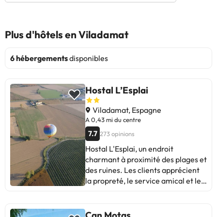
Plus d'hôtels en Viladamat
6 hébergements
disponibles
Hostal L’Esplai
Viladamat, Espagne
A 0,43 mi du centre
7.7
273 opinions
Hostal L'Esplai, un endroit
charmant à proximité des plages et
des ruines. Les clients apprécient
la propreté, le service amical et le
rapport qualité-prix. Certains
mentionnent du bruit entre les
chambres et des meubles désuets.
Can Motas