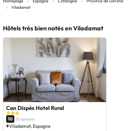
Homepage
Espagne
Catalogne
Province de Gérone
Viladamat
Hôtels très bien notés en Viladamat
Can Dispès Hotel Rural
10
32 opinions
Viladamat, Espagne