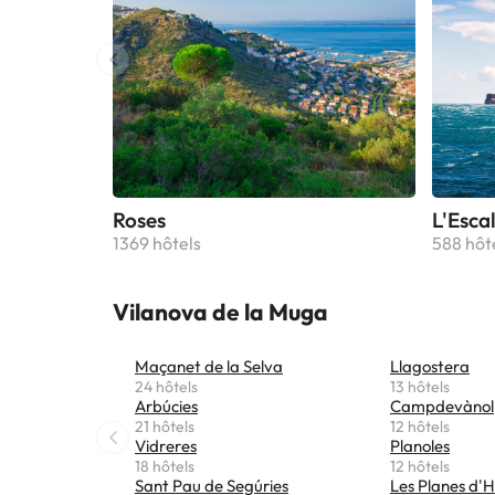
Roses
L'Esca
1369 hôtels
588 hôt
Vilanova de la Muga
Maçanet de la Selva
Llagostera
24 hôtels
13 hôtels
Arbúcies
Campdevànol
21 hôtels
12 hôtels
Vidreres
Planoles
18 hôtels
12 hôtels
Sant Pau de Segúries
Les Planes d'H