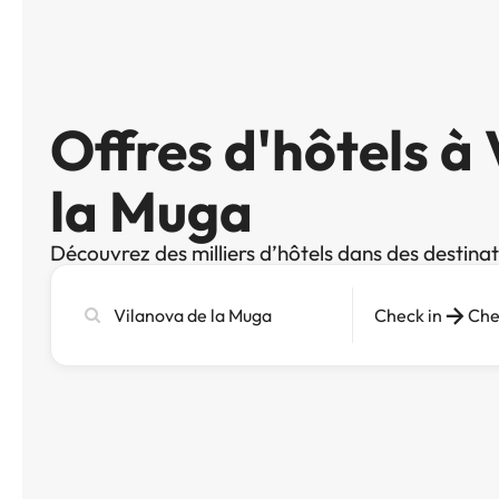
Offres d'hôtels à
la Muga
Découvrez des milliers d’hôtels dans des destina
Recherchez
Check in
Che
une
ville,
un
hôtel
ou
une
destination