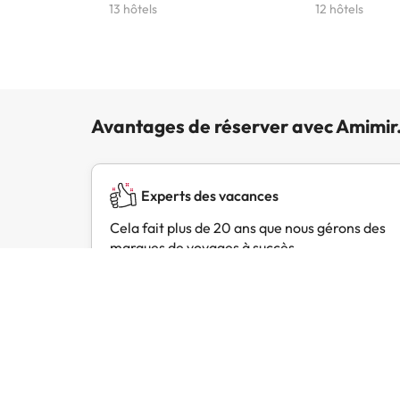
13 hôtels
12 hôtels
Avantages de réserver avec Amimir
Experts des vacances
Cela fait plus de 20 ans que nous gérons des
marques de voyages à succès.
Avis des clients
Trustpilot
Amimir.com