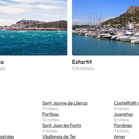
la
Estartit
els
516 hôtels
Sant Jaume de Llierca
Castellfollit
11 hôtels
9 hôtels
Portbou
Juanetas
10 hôtels
8 hôtels
Sant Joan les Fonts
Pardines
9 hôtels
7 hôtels
ostoles
Vilallonga de Ter
Amer