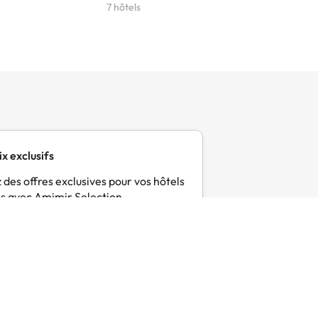
7 hôtels
6 hôtels
ix exclusifs
 des offres exclusives pour vos hôtels
s avec Amimir Selection.