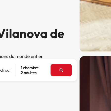
 Vilanova de
tions du monde entier
1 chambre
ck out
2 adultes