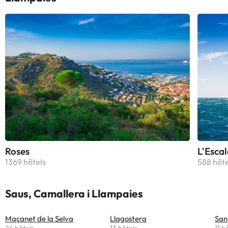
Roses
L'Escal
1369 hôtels
588 hôte
Saus, Camallera i Llampaies
Maçanet de la Selva
Llagostera
San