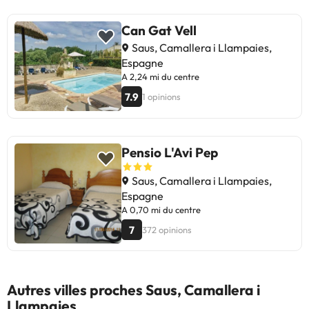
Can Gat Vell
Saus, Camallera i Llampaies,
Espagne
A 2,24 mi du centre
7.9
1 opinions
Pensio L'Avi Pep
Saus, Camallera i Llampaies,
Espagne
A 0,70 mi du centre
7
372 opinions
Autres villes proches Saus, Camallera i
Llampaies