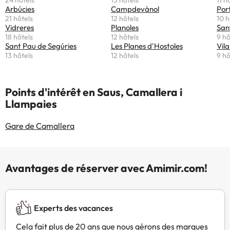
24 hôtels
13 hôtels
11 h
Arbúcies
Campdevànol
Por
21 hôtels
12 hôtels
10 h
Vidreres
Planoles
San
18 hôtels
12 hôtels
9 hô
Sant Pau de Segúries
Les Planes d'Hostoles
Vila
13 hôtels
12 hôtels
9 hô
Points d'intérêt en Saus, Camallera i
Llampaies
Gare de Camallera
Avantages de réserver avec Amimir.com!
Experts des vacances
Cela fait plus de 20 ans que nous gérons des marques