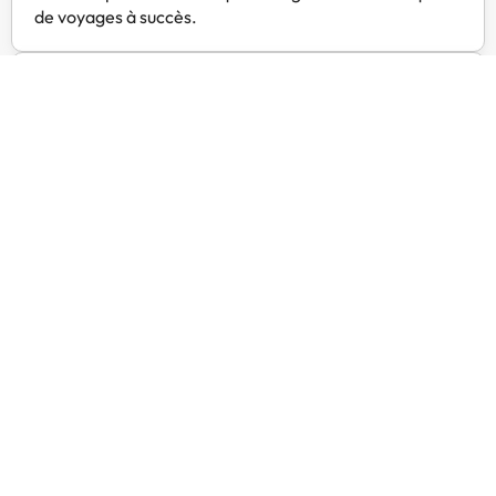
de voyages à succès.
Service client 24h/24
Contactez-nous à tout moment, pour tout ce dont vous
avez besoin.
Prix exclusifs
Trouvez des offres exclusives pour vos hôtels préférés
avec Amimir Selection.
Avis des clients
Trustpilot
Amimir.com