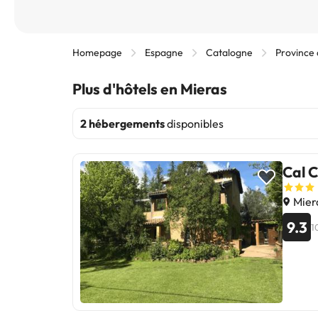
Homepage
Espagne
Catalogne
Province
Plus d'hôtels en Mieras
2 hébergements
disponibles
Cal C
Mier
9.3
1