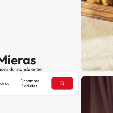
 Mieras
tions du monde entier
1 chambre
ck out
2 adultes