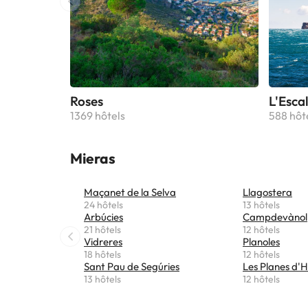
Roses
L'Esca
1369 hôtels
588 hôt
Mieras
Maçanet de la Selva
Llagostera
24 hôtels
13 hôtels
Arbúcies
Campdevànol
21 hôtels
12 hôtels
Vidreres
Planoles
18 hôtels
12 hôtels
Sant Pau de Segúries
Les Planes d'H
13 hôtels
12 hôtels