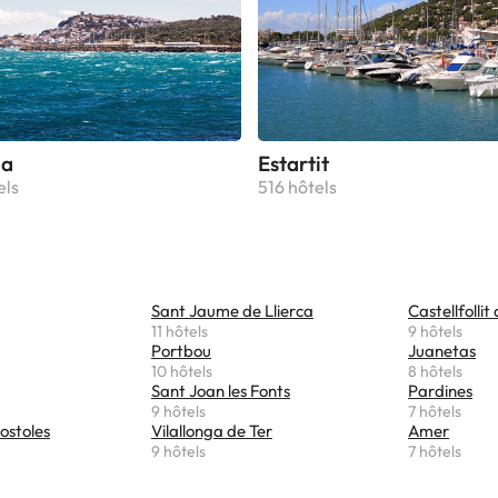
la
Estartit
els
516 hôtels
Sant Jaume de Llierca
Castellfollit
11 hôtels
9 hôtels
Portbou
Juanetas
10 hôtels
8 hôtels
Sant Joan les Fonts
Pardines
9 hôtels
7 hôtels
ostoles
Vilallonga de Ter
Amer
9 hôtels
7 hôtels