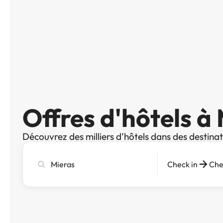
Offres d'hôtels à
Découvrez des milliers d’hôtels dans des destina
Recherchez
Check in
Che
une
ville,
un
hôtel
ou
une